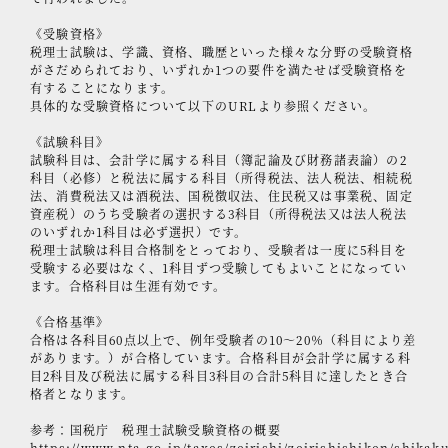
《受験資格》
税理士試験は、学識、資格、職歴といった様々な分野の受験資格
がさだめられており、いずれか1つの要件を満たせば受験資格を
有することになります。
具体的な受験資格について以下のURLより参照ください。
《試験科目》
試験科目は、会計学に属する科目（簿記論及び財務諸表論）の2
科目（必修）と税法に属する科目（所得税法、法人税法、相続税
法、消費税法又は酒税法、国税徴収法、住民税又は事業税、固定
資産税）のうち受験者の選択する3科目（所得税法又は法人税法
のいずれか1科目は必ず選択）です。
税理士試験は科目合格制をとっており、受験者は一度に5科目を
受験する必要はなく、1科目ずつ受験してもよいことになってい
ます。合格科目は生涯有効です。
《合格基準》
合格は各科目60点以上で、例年受験者の10～20％（科目により差
があります。）が合格しています。合格科目が会計学に属する科
目2科目及び税法に属する科目3科目の合計5科目に達したとき合
格者となります。
参考：国税庁 税理士試験受験資格の概要
https://www.nta.go.jp/taxes/zeirishi/zeirishishiken/shika