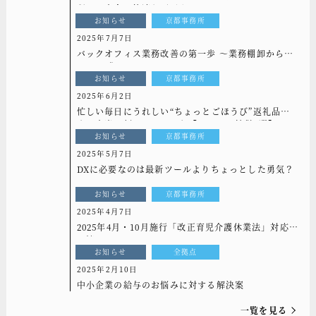
現する安全で快適なデジタルライフ～
お知らせ
京都事務所
2025年7月7日
バックオフィス業務改善の第一歩 〜業務棚卸から始
めるDX化〜
お知らせ
京都事務所
2025年6月2日
忙しい毎日にうれしい“ちょっとごほうび”返礼品
♪ 本当に頼んでよかった【ふるさと納税5選】
お知らせ
京都事務所
2025年5月7日
DXに必要なのは最新ツールよりちょっとした勇気？
お知らせ
京都事務所
2025年4月7日
2025年4月・10月施行「改正育児介護休業法」対応は
お済みですか？
お知らせ
全拠点
2025年2月10日
中小企業の給与のお悩みに対する解決案
一覧を見る