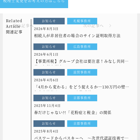
税理士変更をお考えの方はこちら
Related
お知らせ
札幌事務所
前の記事へ
次の記事へ
Article
2026年8月3日
関連記事
相続人が非居住者の場合のサイン証明取得方法
お知らせ
広島事務所
2026年6月1日
【事業所税】グループ会社は要注意！みなし共同事
業と免税点判定
お知らせ
滋賀事務所
2026年4月6日
「4月から変わる」をどう捉えるか―130万円の壁と
年金支給停止ラインの実務感覚
お知らせ
京都事務所
2025年11月4日
春だけじゃない?!「花粉症と税金」の関係
お知らせ
京都事務所
2025年8月4日
パスワードからパスキーへ ～次世代認証技術で実