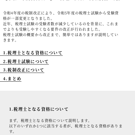
事例紹介
令和4年度の税制改正により、令和5年度の税理士試験から受験資
格が一部変更となりました。
セミナー情報
近年、税理士試験の受験者数が減少しているのを背景に、これま
でよりも受験しやすくなる要件の改正が行われました。
HAGレポート
税理士試験の概要から改正まで、簡単ではありますが説明してい
きます。
採用情報
1.税理士となる資格について
税理士変更をお考えの方
2.税理士試験について
3.税制改正について
メールマガジン登録
4.まとめ
ニュース
Twitter
Facebook
1.税理士となる資格について
まず、税理士となる資格について説明します。
以下のいずれか1つに該当する者が、税理士となる資格がありま
す。